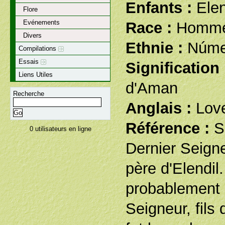
Enfants :
Elen
Flore
Evénements
Race :
Homm
Divers
Ethnie :
Núme
Compilations
Essais
Signification 
Liens Utiles
d'Aman
Recherche
Anglais :
Love
Référence :
S
0 utilisateurs en ligne
Dernier Seign
père d'Elendil. 
probablement 
Seigneur, fils 