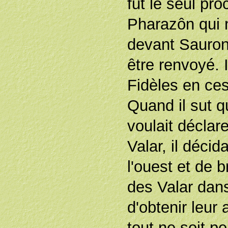
fut le seul pro
Pharazôn qui 
devant Sauron 
être renvoyé. I
Fidèles en ces
Quand il sut 
voulait déclar
Valar, il décid
l'ouest et de br
des Valar dans
d'obtenir leur
tout ne soit pe