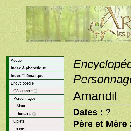
Encyclopéd
Accueil
Index Alphabétique
Personnag
Index Thématique
Encyclopédie
Géographie
Amandil
Personnages
Ainur
Dates :
?
Humains
Père et Mère 
Objets
Faune