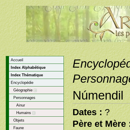
Encyclopéd
Accueil
Index Alphabétique
Personnag
Index Thématique
Encyclopédie
Géographie
Númendil
Personnages
Ainur
Dates :
?
Humains
Objets
Père et Mère 
Faune