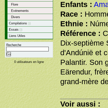
Enfants :
Ama
Flore
Evénements
Race :
Homm
Divers
Ethnie :
Núme
Compilations
Essais
Référence :
C
Liens Utiles
Dix-septième 
Recherche
d'Andúnië et c
Palantir. Son 
0 utilisateurs en ligne
Eärendur, frère
grand-mère de 
Voir aussi :