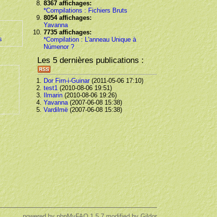
8367 affichages:
*Compilations : Fichiers Bruts
8054 affichages:
Yavanna
7735 affichages:
s
*Compilation : L'anneau Unique à
Númenor ?
Les 5 dernières publications :
Dor Firn-i-Guinar
(2011-05-06 17:10)
test1
(2010-08-06 19:51)
Ilmarin
(2010-08-06 19:26)
Yavanna
(2007-06-08 15:38)
Vardilmë
(2007-06-08 15:38)
powered by
phpMyFAQ
1.5.7,modified by Gildor