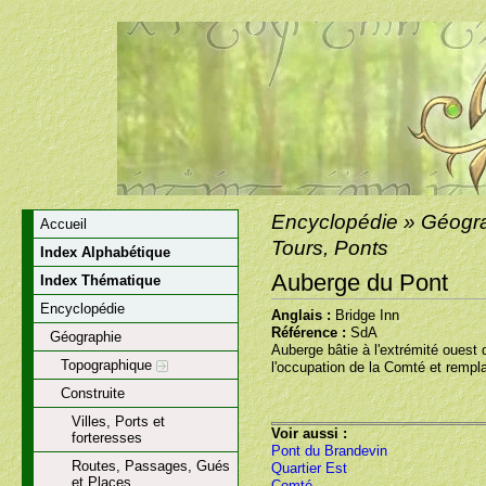
Encyclopédie » Géograp
Accueil
Tours, Ponts
Index Alphabétique
Auberge du Pont
Index Thématique
Encyclopédie
Anglais :
Bridge Inn
Référence :
SdA
Géographie
Auberge bâtie à l'extrémité ouest 
Topographique
l'occupation de la Comté et rempla
Construite
Villes, Ports et
Voir aussi :
forteresses
Pont du Brandevin
Routes, Passages, Gués
Quartier Est
et Places
Comté