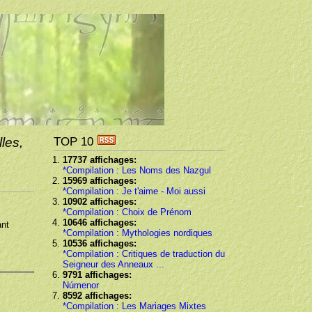
TOP 10
les,
17737 affichages:
*Compilation : Les Noms des Nazgul
15969 affichages:
*Compilation : Je t'aime - Moi aussi
10902 affichages:
*Compilation : Choix de Prénom
10646 affichages:
ant
*Compilation : Mythologies nordiques
10536 affichages:
*Compilation : Critiques de traduction du
Seigneur des Anneaux ...
9791 affichages:
Númenor
8592 affichages:
*Compilation : Les Mariages Mixtes