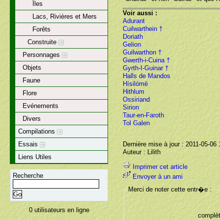
Îles
Voir aussi :
Lacs, Rivières et Mers
Adurant
Cuilwarthein †
Forêts
Doriath
Construite
Gelion
Guilwarthon †
Personnages
Gwerth-i-Cuina †
Objets
Gyrth-I-Guinar †
Halls de Mandos
Faune
Hísilómë
Hithlum
Flore
Ossiriand
Evénements
Sirion
Taur-en-Faroth
Divers
Tol Galen
Compilations
Dernière mise à jour : 2011-05-06 
Essais
Auteur : Lilith
Liens Utiles
Imprimer cet article
Recherche
Envoyer à un ami
Merci de noter cette entr�e :
0 utilisateurs en ligne
complèt