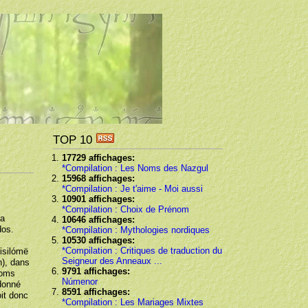
TOP 10
17729 affichages:
*Compilation : Les Noms des Nazgul
15968 affichages:
*Compilation : Je t'aime - Moi aussi
10901 affichages:
*Compilation : Choix de Prénom
la
10646 affichages:
dos.
*Compilation : Mythologies nordiques
10530 affichages:
*Compilation : Critiques de traduction du
Hisilómë
Seigneur des Anneaux ...
n), dans
9791 affichages:
noms
Númenor
donné
8591 affichages:
oit donc
*Compilation : Les Mariages Mixtes