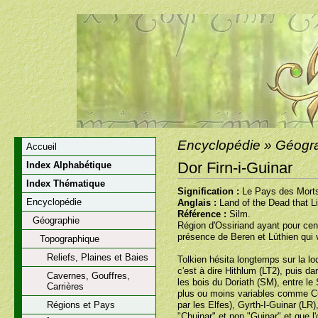
Encyclopédie » Géogra
Accueil
Dor Firn-i-Guinar
Index Alphabétique
Index Thématique
Signification :
Le Pays des Morts 
Encyclopédie
Anglais :
Land of the Dead that L
Référence :
Silm.
Géographie
Région d'Ossiriand ayant pour centr
présence de Beren et Lúthien qui 
Topographique
Reliefs, Plaines et Baies
Tolkien hésita longtemps sur la lo
c'est à dire Hithlum (LT2), puis da
Cavernes, Gouffres,
les bois du Doriath (SM), entre le
Carrières
plus ou moins variables comme C
Régions et Pays
par les Elfes), Gyrth-I-Guinar (LR)
"Chuinar" et non "Guinar" et que l'o