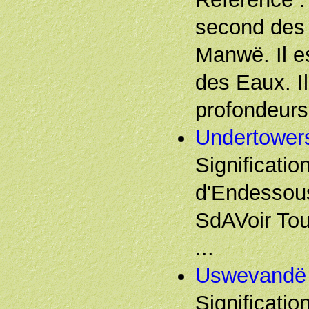
second des 
Manwë. Il e
des Eaux. Il
profondeurs 
Undertower
Significatio
d'Endessou
SdAVoir Tou
...
Uswevandë
Significatio