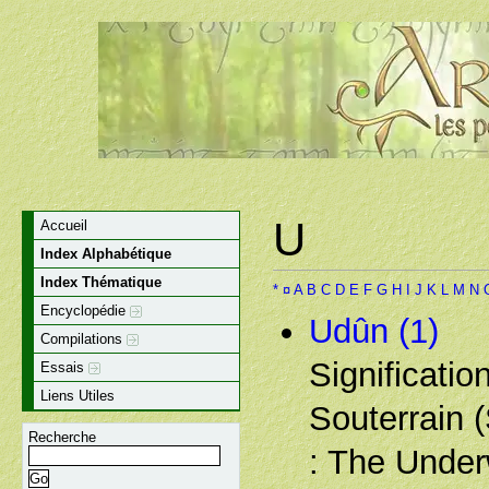
U
Accueil
Index Alphabétique
Index Thématique
*
¤
A
B
C
D
E
F
G
H
I
J
K
L
M
N
Encyclopédie
Udûn (1)
Compilations
Significati
Essais
Liens Utiles
Souterrain 
Recherche
: The Unde