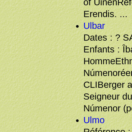
of UinenRéf
Erendis. ...
Ulbar
Dates : ? S
Enfants : Îb
HommeEthni
Númenoréen
CLIBerger a
Seigneur du
Númenor (pe
Ulmo
Référence :