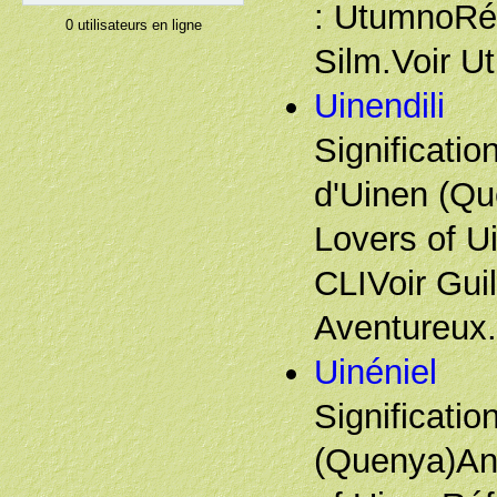
: UtumnoRé
0 utilisateurs en ligne
Silm.Voir Ut
Uinendili
Significatio
d'Uinen (Qu
Lovers of U
CLIVoir Gui
Aventureux. 
Uinéniel
Signification
(Quenya)Ang