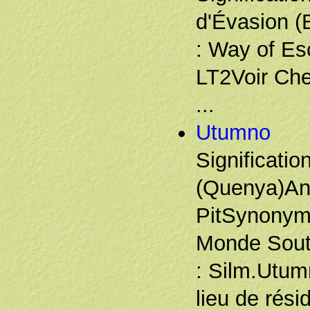
d'Évasion (
: Way of Es
LT2Voir Che
...
Utumno
Signification
(Quenya)Ang
PitSynonym
Monde Sout
: Silm.Utum
lieu de rés