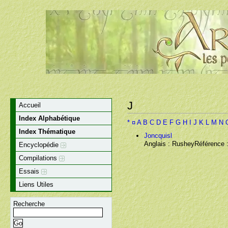
J
Accueil
Index Alphabétique
*
¤
A
B
C
D
E
F
G
H
I
J
K
L
M
N
Index Thématique
Joncquisl
Anglais : RusheyRéférence : 
Encyclopédie
Compilations
Essais
Liens Utiles
Recherche