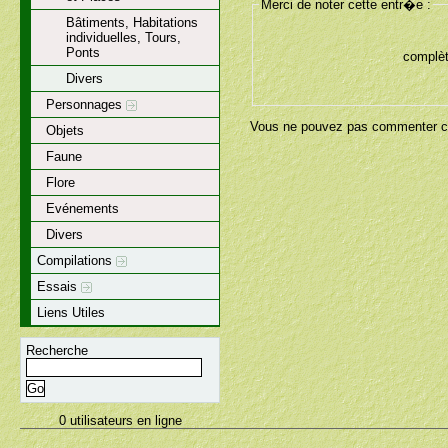
Merci de noter cette entr�e :
Bâtiments, Habitations
individuelles, Tours,
Ponts
complèt
Divers
Personnages
Vous ne pouvez pas commenter ce
Objets
Faune
Flore
Evénements
Divers
Compilations
Essais
Liens Utiles
Recherche
0 utilisateurs en ligne