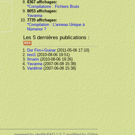
8367 affichages:
*Compilations : Fichiers Bruts
8053 affichages:
Yavanna
7735 affichages:
*Compilation : L'anneau Unique à
Númenor ?
Les 5 dernières publications :
Dor Firn-i-Guinar
(2011-05-06 17:10)
test1
(2010-08-06 19:51)
Ilmarin
(2010-08-06 19:26)
Yavanna
(2007-06-08 15:38)
Vardilmë
(2007-06-08 15:38)
powered by
phpMyFAQ
1.5.7,modified by Gildor