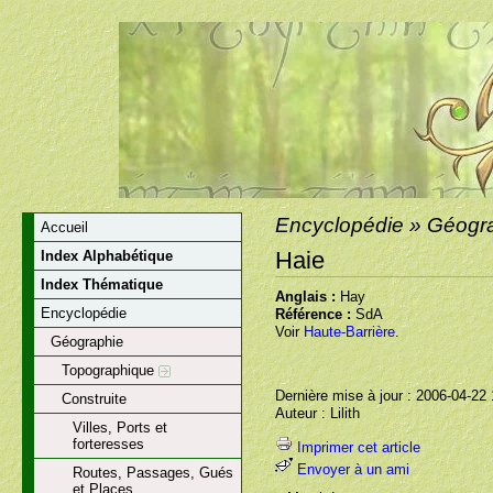
Encyclopédie » Géogra
Accueil
Haie
Index Alphabétique
Index Thématique
Anglais :
Hay
Encyclopédie
Référence :
SdA
Voir
Haute-Barrière
.
Géographie
Topographique
Dernière mise à jour : 2006-04-22
Construite
Auteur : Lilith
Villes, Ports et
forteresses
Imprimer cet article
Envoyer à un ami
Routes, Passages, Gués
et Places