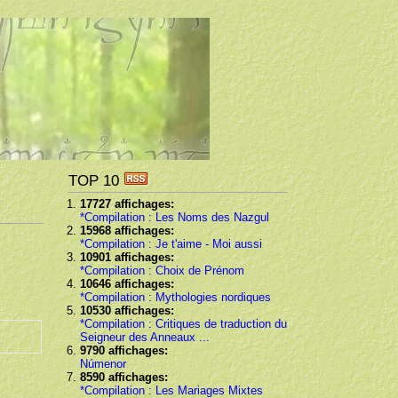
TOP 10
17727 affichages:
*Compilation : Les Noms des Nazgul
15968 affichages:
*Compilation : Je t'aime - Moi aussi
10901 affichages:
*Compilation : Choix de Prénom
10646 affichages:
*Compilation : Mythologies nordiques
10530 affichages:
*Compilation : Critiques de traduction du
Seigneur des Anneaux ...
9790 affichages:
Númenor
8590 affichages:
*Compilation : Les Mariages Mixtes