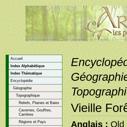
Encyclopéd
Accueil
Index Alphabétique
Géographi
Index Thématique
Encyclopédie
Topographi
Géographie
Topographique
Reliefs, Plaines et Baies
Vieille For
Cavernes, Gouffres,
Carrières
Anglais :
Old 
Régions et Pays