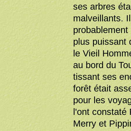
ses arbres éta
malveillants. Il
probablement 
plus puissant 
le Vieil Homm
au bord du To
tissant ses e
forêt était as
pour les voy
l'ont constaté
Merry et Pippi