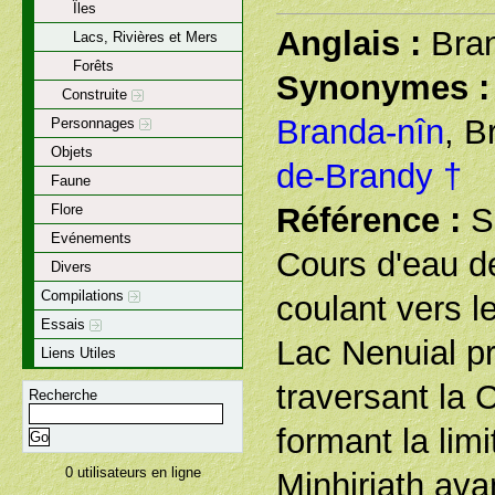
Îles
Anglais :
Bra
Lacs, Rivières et Mers
Forêts
Synonymes :
Construite
Branda-nîn
, B
Personnages
Objets
de-Brandy †
Faune
Flore
Référence :
S
Evénements
Cours d'eau de
Divers
Compilations
coulant vers l
Essais
Lac Nenuial p
Liens Utiles
traversant la 
Recherche
formant la lim
0 utilisateurs en ligne
Minhiriath ava