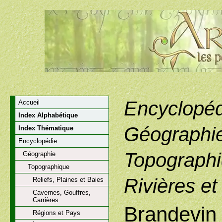
Encyclopéd
Accueil
Index Alphabétique
Géographi
Index Thématique
Encyclopédie
Topographi
Géographie
Topographique
Rivières et
Reliefs, Plaines et Baies
Cavernes, Gouffres,
Carrières
Brandevin
Régions et Pays