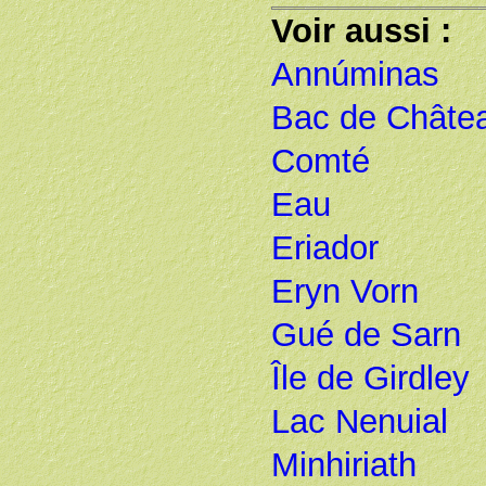
Voir aussi :
Annúminas
Bac de Châte
Comté
Eau
Eriador
Eryn Vorn
Gué de Sarn
Île de Girdley
Lac Nenuial
Minhiriath