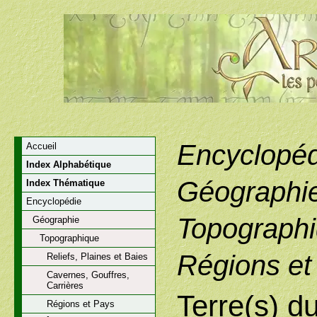
Encyclopéd
Accueil
Index Alphabétique
Géographi
Index Thématique
Encyclopédie
Topographi
Géographie
Topographique
Régions et
Reliefs, Plaines et Baies
Cavernes, Gouffres,
Carrières
Terre(s) du
Régions et Pays