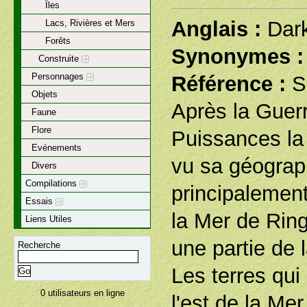
Îles
Anglais :
Dar
Lacs, Rivières et Mers
Forêts
Synonymes :
Construite
Personnages
Référence :
S
Objets
Après la Guer
Faune
Flore
Puissances la 
Evénements
vu sa géograp
Divers
Compilations
principalemen
Essais
la Mer de Rin
Liens Utiles
une partie de l
Recherche
Les terres qui
0 utilisateurs en ligne
l'est de la Me