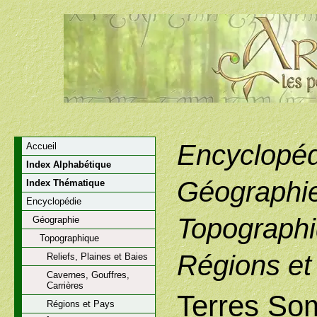
Encyclopéd
Accueil
Index Alphabétique
Géographi
Index Thématique
Encyclopédie
Topographi
Géographie
Topographique
Régions et
Reliefs, Plaines et Baies
Cavernes, Gouffres,
Carrières
Terres So
Régions et Pays