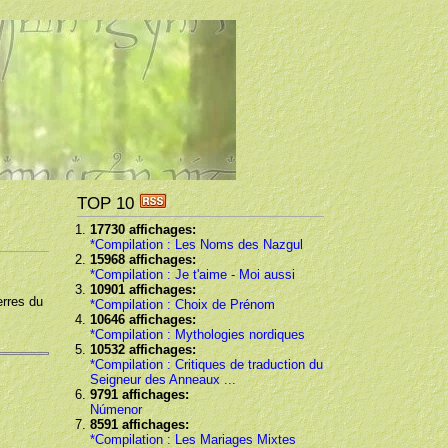
TOP 10
17730 affichages:
*Compilation : Les Noms des Nazgul
15968 affichages:
*Compilation : Je t'aime - Moi aussi
10901 affichages:
erres du
*Compilation : Choix de Prénom
10646 affichages:
*Compilation : Mythologies nordiques
10532 affichages:
*Compilation : Critiques de traduction du
Seigneur des Anneaux ...
9791 affichages:
Númenor
8591 affichages:
*Compilation : Les Mariages Mixtes