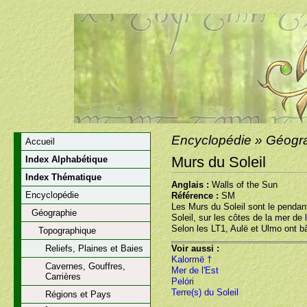
Encyclopédie » Géograp
Accueil
Murs du Soleil
Index Alphabétique
Index Thématique
Anglais :
Walls of the Sun
Encyclopédie
Référence :
SM
Les Murs du Soleil sont le pendant
Géographie
Soleil, sur les côtes de la mer de 
Selon les LT1, Aulë et Ulmo ont bât
Topographique
Reliefs, Plaines et Baies
Voir aussi :
Kalormë †
Cavernes, Gouffres,
Mer de l'Est
Carrières
Pelóri
Terre(s) du Soleil
Régions et Pays