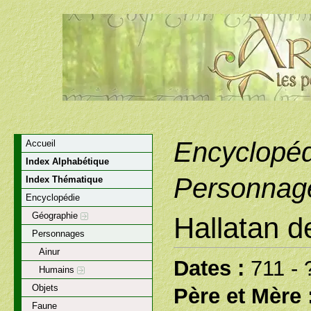
Encyclopéd
Accueil
Index Alphabétique
Personnag
Index Thématique
Encyclopédie
Géographie
Hallatan d
Personnages
Ainur
Dates :
711 - 
Humains
Objets
Père et Mère 
Faune