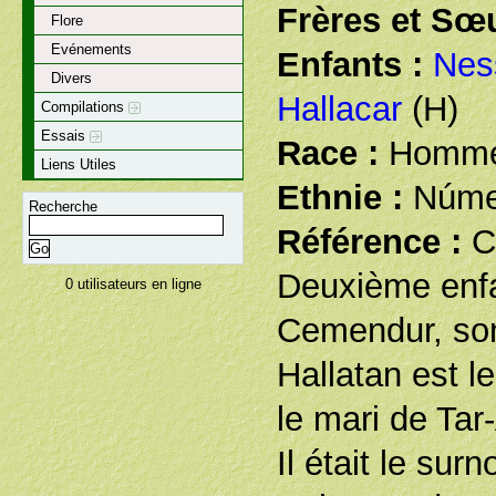
Frères et Sœu
Flore
Evénements
Enfants :
Nes
Divers
Hallacar
(H)
Compilations
Essais
Race :
Homm
Liens Utiles
Ethnie :
Núme
Recherche
Référence :
C
Deuxième enf
0 utilisateurs en ligne
Cemendur, son 
Hallatan est le
le mari de Tar
Il était le su