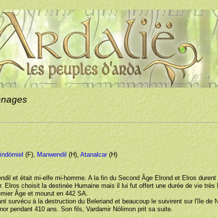
nnages
indómiel
(F),
Manwendil
(H),
Atanalcar
(H)
ärendil et était mi-elfe mi-homme. A la fin du Second Âge Elrond et Elros durent 
r. Elros choisit la destinée Humaine mais il lui fut offert une durée de vie très
Premier Âge et mourut en 442 SA.
nt survécu à la destruction du Beleriand et beaucoup le suivirent sur l'île de
or pendant 410 ans. Son fils, Vardamir Nólimon prit sa suite.