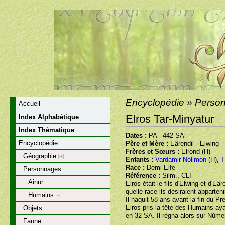
Encyclopédie » Perso
Accueil
Elros Tar-Minyatur
Index Alphabétique
Index Thématique
Dates :
PA - 442 SA
Encyclopédie
Père et Mère :
Eärendil - Elwing
Frères et Sœurs :
Elrond (H)
Géographie
Enfants :
Vardamir Nólimon
(H),
T
Race :
Demi-Elfe
Personnages
Référence :
Silm., CLI
Ainur
Elros était le fils d'Elwing et d'E
quelle race ils désiraient apparteni
Humains
Il naquit 58 ans avant la fin du 
Elros pris la tête des Humains aya
Objets
en 32 SA. Il régna alors sur Númen
Faune