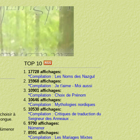
TOP 10
17728 affichages:
*Compilation : Les Noms des Nazgul
15968 affichages:
*Compilation : Je t'aime - Moi aussi
10901 affichages:
*Compilation : Choix de Prénom
10646 affichages:
*Compilation : Mythologies nordiques
10530 affichages:
*Compilation : Critiques de traduction du
choisir à
Seigneur des Anneaux ...
 longue.
9790 affichages:
Númenor
 Númenor
8591 affichages:
*Compilation : Les Mariages Mixtes