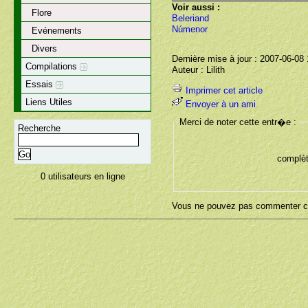
Voir aussi :
Flore
Beleriand
Númenor
Evénements
Divers
Dernière mise à jour : 2007-06-08
Compilations
Auteur : Lilith
Essais
Imprimer cet article
Liens Utiles
Envoyer à un ami
Merci de noter cette entr�e :
Recherche
complèt
0 utilisateurs en ligne
Vous ne pouvez pas commenter ce